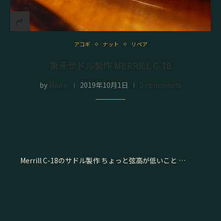
アコギ
ナット
リペア
象牙サドル製作 MERRILL C-18
by
Miura
2019年10月1日
0 comments
Merrill C-18のサドル製作 ちょっと弦高が低いこと …