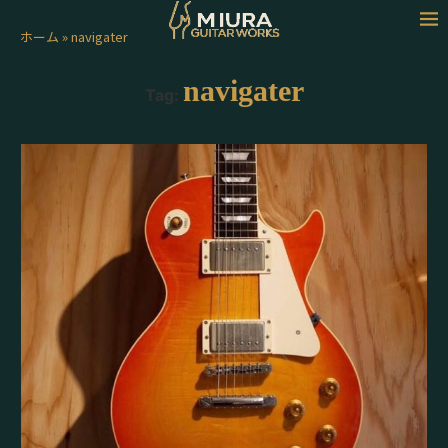
ホーム
»
navigater
navigater
Tag: