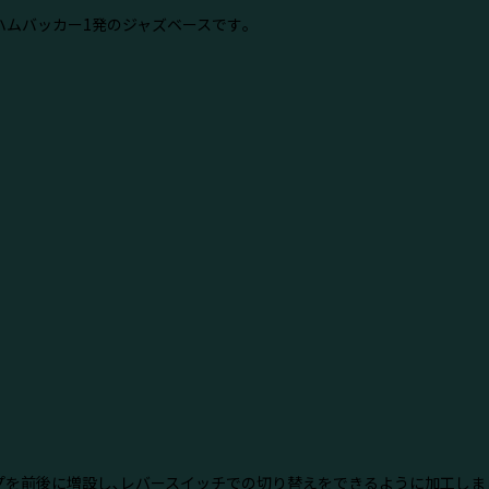
ムバッカー1発のジャズベースです｡
プを前後に増設し､レバースイッチでの切り替えをできるように加工しま